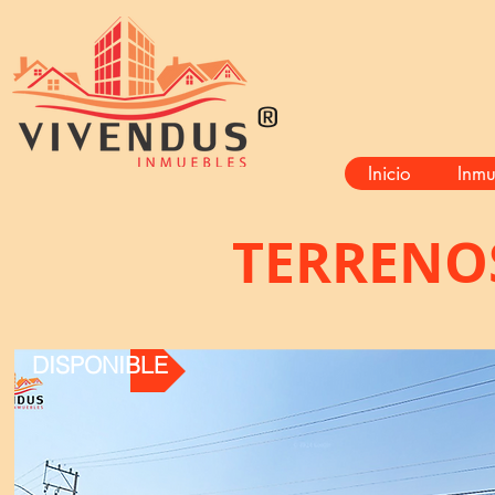
®
Inicio
Inmu
TERRENO
DISPONIBLE