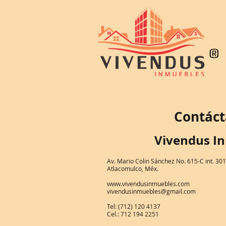
®
Contác
Vivendus I
Av. Mario Colin Sánchez No. 615-C int. 301
Atlacomulco, Méx.
www.vivendusinmuebles.com
vivendusinmuebles@gmail.com
Tel: (712) 120 4137
Cel.: 712 194 2251