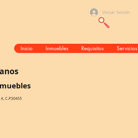
Iniciar Sesión
Inicio
Inmuebles
Requisitos
Servicios
tanos
nmuebles
 A, C.P.50455