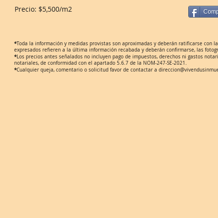
Precio: $5,500/m2
Compa
​*
Toda la información y medidas provistas son aproximadas y deberán ratificarse con
expresados refieren a la última información recabada y deberán confirmarse, las fotogr
*
Los precios antes señalados no incluyen pago de impuestos, derechos ni gastos notari
notariales, de conformidad con el apartado 5.6.7 de la NOM-247-SE-2021.
*
Cualquier queja, comentario o solicitud favor de contactar a
direccion@vivendusinmu