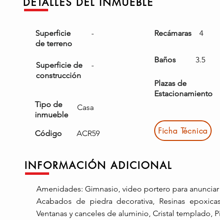
DETALLES DEL INMUEBLE
Superficie
-
Recámaras
4
de terreno
Baños
3.5
Superficie de
-
construcción
Plazas de
Estacionamiento
Tipo de
Casa
inmueble
Ficha Técnica
Código
ACR59
INFORMACIÓN ADICIONAL
Amenidades: Gimnasio, video portero para anunciar v
Acabados de piedra decorativa, Resinas epoxica
Ventanas y canceles de aluminio, Cristal templado, Pi