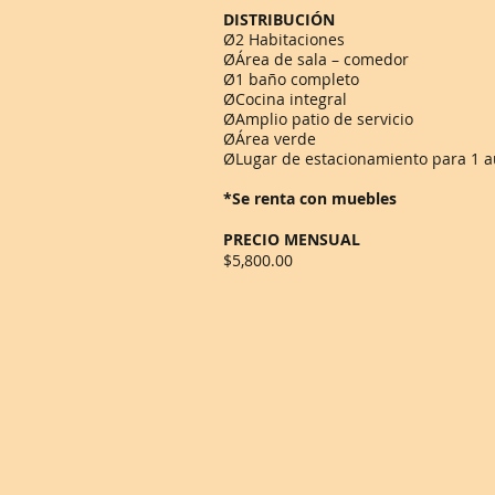
DISTRIBUCIÓN
Ø2 Habitaciones
ØÁrea de sala – comedor
Ø1 baño completo
ØCocina integral
ØAmplio patio de servicio
ØÁrea verde
ØLugar de estacionamiento para 1 a
*Se renta con muebles
PRECIO MENSUAL
$5,800.00