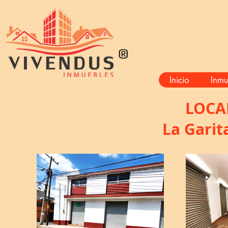
®
Inicio
Inmu
LOCA
La Garit