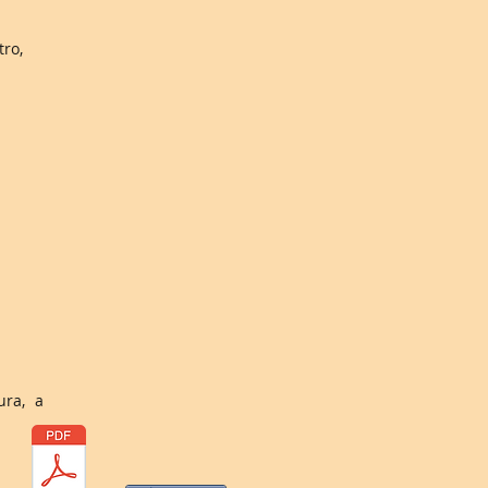
tro,
ura, a