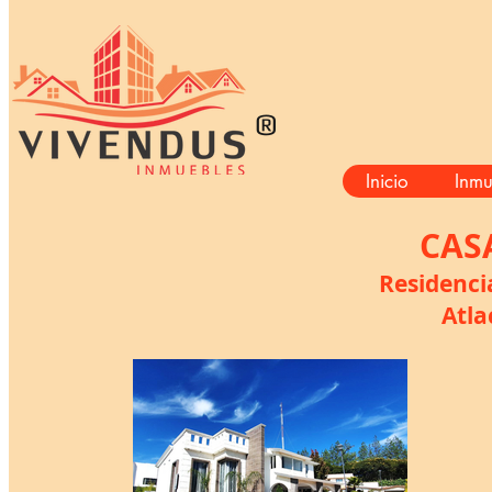
®
Inicio
Inmu
CAS
Residenci
Atla