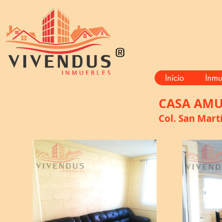
®
Inicio
Inmu
CASA AM
Col. San Mart