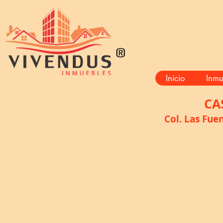
®
Inicio
Inmu
CA
Col. Las Fue