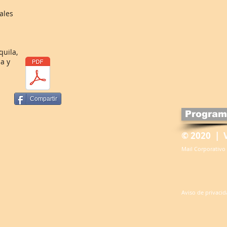
ales
uila,
a y
Compartir
Program
© 2020 | 
Mail Corporativo
Aviso de privaci