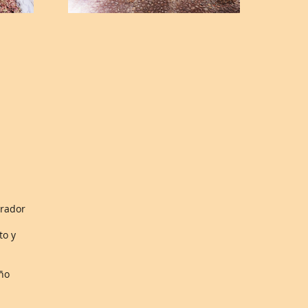
erador
to y
ño