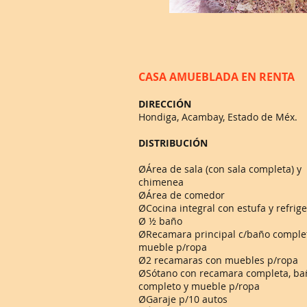
CASA AMUEBLADA EN RENTA
DIRECCIÓN
Hondiga, Acambay, Estado de Méx.
DISTRIBUCIÓN
ØÁrea de sala (con sala completa) y
chimenea
ØÁrea de comedor
ØCocina integral con estufa y refrig
Ø ½ baño
ØRecamara principal c/baño comple
mueble p/ropa
Ø2 recamaras con muebles p/ropa
ØSótano con recamara completa, ba
completo y mueble p/ropa
ØGaraje p/10 autos