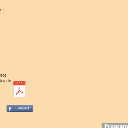
il,
utos
ntro de
Compartir
Program