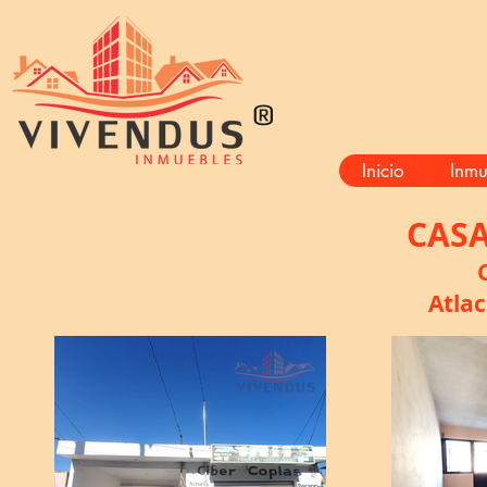
®
Inicio
Inmu
CASA
C
Atla