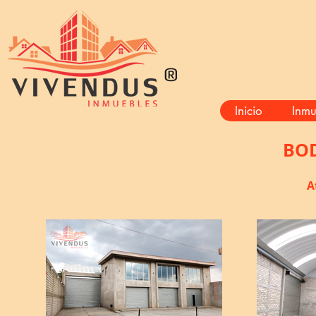
®
Inicio
Inmu
BOD
A