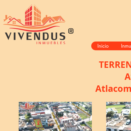
®
Inicio
Inmu
TERREN
A
Atlacom