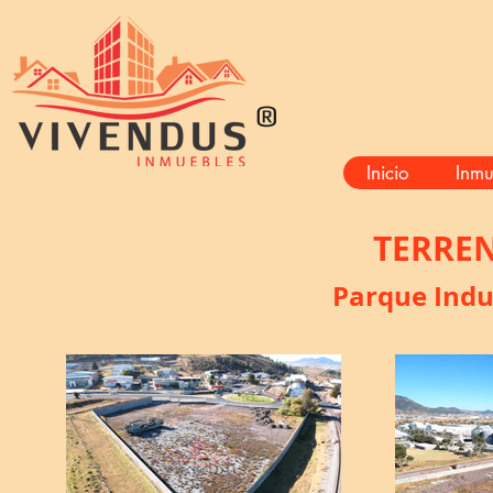
®
Inicio
Inmu
TERRE
Parque Indus