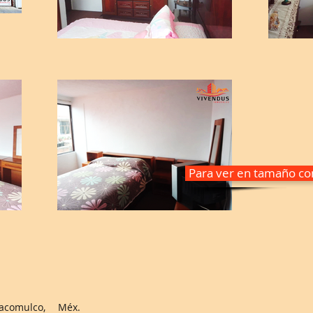
Para ver en tamaño com
acomulco, Méx.