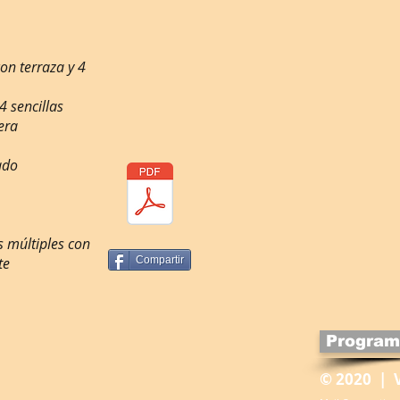
con terraza y 4
4 sencillas
era
ado
s múltiples con
te
Compartir
Program
© 2020 | 