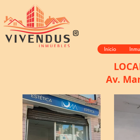
®
Inicio
Inmu
LOCA
Av. Ma