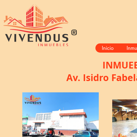
®
Inicio
Inmu
INMUEB
Av. Isidro Fabe