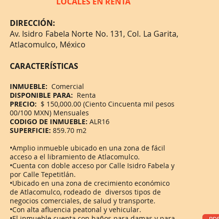
LOCALES EN RENTA
DIRECCIÓN:
Av. Isidro Fabela Norte No. 131, Col. La Garita
,
Atlacomulco, México
CARACTERÍSTICAS
INMUEBLE:
Comercial
DISPONIBLE PARA:
Renta
PRECIO:
$ 150,000.00 (Ciento Cincuenta mil pesos
00/100 MXN) Mensuales
CODIGO DE INMUEBLE:
ALR16
SUPERFICIE:
859.70 m2
•Amplio inmueble ubicado en una zona de fácil
acceso a el libramiento de Atlacomulco.
•Cuenta con doble acceso por Calle Isidro Fabela y
por Calle Tepetitlán.
•Ubicado en una zona de crecimiento económico
de Atlacomulco, rodeado de diversos tipos de
negocios comerciales, de salud y transporte.
•Con alta afluencia peatonal y vehicular.
•El inmueble cuenta con baños para damas y para