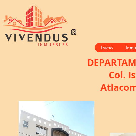
®
Inicio
Inmu
DEPARTAM
Col. I
Atlacom