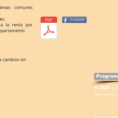
áreas comunes
.
es.
Compartir
 a la renta por
departamento
 a cambios sin
Program
© 2020 | 
Mail Corporativo
Aviso de privaci