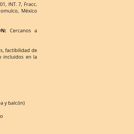
1, INT. 7, Fracc.
acomulco, México
IÓN:
Cercanos a
, factibilidad de
o incluidos en la
a y balcón)
to