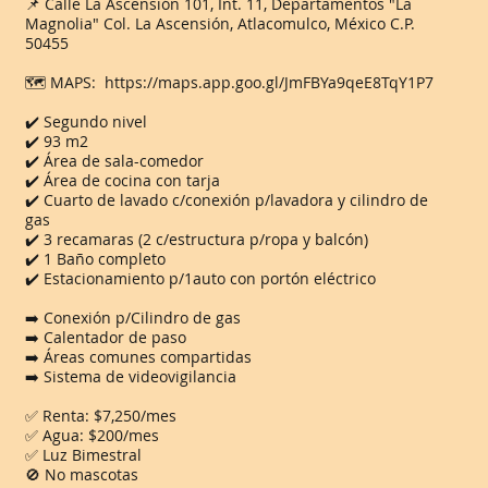
📌 Calle La Ascensión 101, Int. 11, Departamentos "La
Magnolia" Col. La Ascensión, Atlacomulco, México C.P.
50455
🗺️ MAPS:
https://maps.app.goo.gl/JmFBYa9qeE8TqY1P7
✔️ Segundo nivel
✔️ 93 m2
✔️ Área de sala-comedor
✔️ Área de cocina con tarja
✔️ Cuarto de lavado c/conexión p/lavadora y cilindro de
gas
✔️ 3 recamaras (2 c/estructura p/ropa y balcón)
✔️ 1 Baño completo
✔️ Estacionamiento p/1auto con portón eléctrico
➡️ Conexión p/Cilindro de gas
➡️ Calentador de paso
➡️ Áreas comunes compartidas
➡️ Sistema de videovigilancia
✅ Renta: $7,250/mes
✅ Agua: $200/mes
✅ Luz Bimestral
🚫 No mascotas