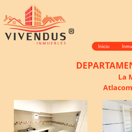
®
Inicio
Inmu
DEPARTAMEN
La 
Atlacom