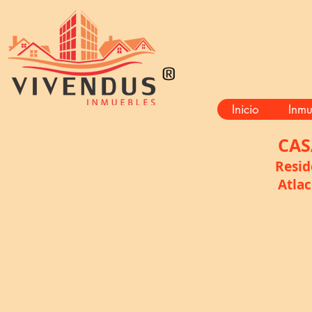
®
Inicio
Inmu
CA
Reside
Atlac