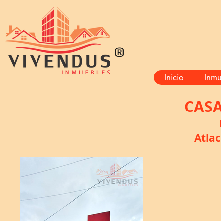
®
Inicio
Inmu
CASA
Atla