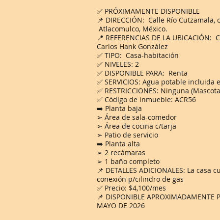
✅ PRÓXIMAMENTE DISPONIBLE
📌 DIRECCIÓN: Calle Río Cutzamala, ca
Atlacomulco, México.
📍 REFERENCIAS DE LA UBICACIÓN: C
Carlos Hank González
✅ TIPO: Casa-habitación
✅ NIVELES: 2
✅ DISPONIBLE PARA: Renta
✅ SERVICIOS: Agua potable incluida 
✅ RESTRICCIONES: Ninguna (Mascota
✅ Código de inmueble: ACR56
➡️ Planta baja
➢ Área de sala-comedor
➢ Área de cocina c/tarja
➢ Patio de servicio
➡️ Planta alta
➢ 2 recámaras
➢ 1 baño completo
📌 DETALLES ADICIONALES: La casa cu
conexión p/cilindro de gas
✅ Precio: $4,100/mes
📌 DISPONIBLE APROXIMADAMENTE P
MAYO DE 2026