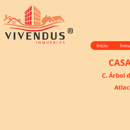
®
Inicio
Inmu
CASA
C. Árbol 
Atla