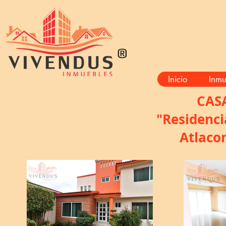
®
Inicio
Inmu
CAS
"Residenc
Atlaco