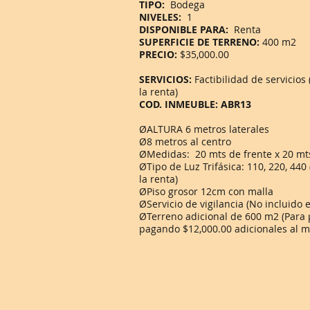
TIPO:
Bodega
NIVELES:
1
DISPONIBLE PARA:
Renta
SUPERFICIE DE TERRENO:
400 m2
PRECIO:
$35,000.00
SERVICIOS:
Factibilidad de servicios
la renta)
COD. INMEUBLE: ABR13
ØALTURA 6 metros laterales
Ø8 metros al centro
ØMedidas: 20 mts de frente x 20 mt
ØTipo de Luz Trifásica: 110, 220, 440
la renta)
ØPiso grosor 12cm con malla
ØServicio de vigilancia (No incluido e
ØTerreno adicional de 600 m2 (Para 
pagando $12,000.00 adicionales al m